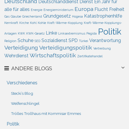
Deutschland
Deutschlanddienst
Dienst
Ein Jahr für
Europa
alle für alles
Flucht
Freiheit
Energie
Energieministerium
Grundgesetz
Katastrophenhilfe
Gas
Glaube
Griechenland
Hogesa
Kernkraft
Kirche
Kohl
Kohle
Kraft-Wärme-Kopplung
Kraft-Wärme-Kopplungs-
Politik
Linke
Anlagen
KWK
KWK-Gesetz
Linksextremismus
Pegida
Schuhe
Sozialdienst
SPD
Verantwortung
Religion
SED
Türkei
Verteidigung
Verteidigungspolitik
Vertreibung
Wirtschaftspolitik
Wehrdienst
Zertifikatehandel
ANDERE BLOGS
Verschiedenes
Stecki’s Blog
Welfenschlingel
Trölles Trollhaus mit Kommisar Emmes
Politik