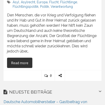
Asyl
,
Asylrecht
,
Europa
,
Flucht
,
Flüchtlinge
,
Flüchtlingspolitik
,
Politik
,
Verantwortung
Den Menschen, die vor Krieg und Verfolgung fliehen
und ihr Hab und Gut in ihrer Heimat zurück gelassen
haben, muss geholfen werden! Hier hilft kein Zaun
um Deutschland und auch keine theoretische
Begrenzung der Anzahl. Der Großteil der Flüchtlinge
wäre liebend gerne in ihrer Heimat geblieben und
möchte schnell wieder zurückkehren. Dies wird
jedoch über…
on Flüchtlinge
Read more
C
0
o
S
m
h
m
a
NEUESTE BEITRÄGE
e
r
n
e
Deutsche Automobilhersteller – Gastbeitrag von
t