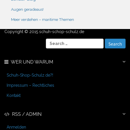
Augen geradeaus!
Meer verstehen – maritime Themen
Copyright © 2015 schuh-schop-schulz.de
S
e
a
r
WER UND WARUM
c
h
f
Schuh-Shop-Schulz.de?!
o
r
Impressum – Rechtliches
:
Kontakt
RSS / ADMIN
Anmelden