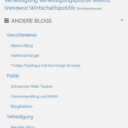
Verteidigung
Verteidigungspolitik
Vertreibung
Wirtschaftspolitik
Wehrdienst
Zertifikatehandel
ANDERE BLOGS
Verschiedenes
Stecki’s Blog
Welfenschlingel
Trölles Trollhaus mit Kommisar Emmes
Politik
Schwarzer Peter Tauber
ÖkonomenBlog und INSM
Blogfraktion
Verteidigung
Bendler-Blog