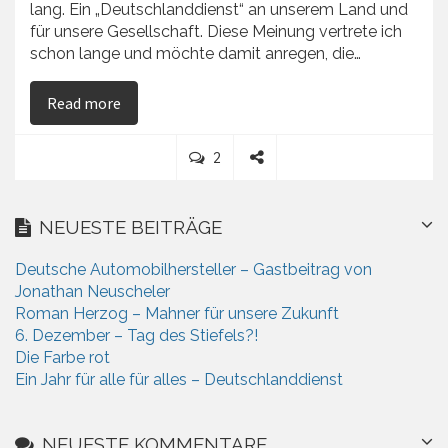
lang. Ein „Deutschlanddienst“ an unserem Land und
für unsere Gesellschaft. Diese Meinung vertrete ich
schon lange und möchte damit anregen, die…
on Verteidigung
Read more
C
2
o
S
m
h
m
a
NEUESTE BEITRÄGE
e
r
n
e
Deutsche Automobilhersteller – Gastbeitrag von
t
Jonathan Neuscheler
s
Roman Herzog – Mahner für unsere Zukunft
6. Dezember – Tag des Stiefels?!
Die Farbe rot
Ein Jahr für alle für alles – Deutschlanddienst
NEUESTE KOMMENTARE