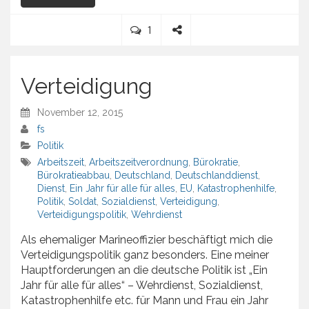
C
1
o
S
m
h
m
a
Verteidigung
e
r
n
e
November 12, 2015
t
fs
Politik
Arbeitszeit
,
Arbeitszeitverordnung
,
Bürokratie
,
Bürokratieabbau
,
Deutschland
,
Deutschlanddienst
,
Dienst
,
Ein Jahr für alle für alles
,
EU
,
Katastrophenhilfe
,
Politik
,
Soldat
,
Sozialdienst
,
Verteidigung
,
Verteidigungspolitik
,
Wehrdienst
Als ehemaliger Marineoffizier beschäftigt mich die
Verteidigungspolitik ganz besonders. Eine meiner
Hauptforderungen an die deutsche Politik ist „Ein
Jahr für alle für alles“ – Wehrdienst, Sozialdienst,
Katastrophenhilfe etc. für Mann und Frau ein Jahr