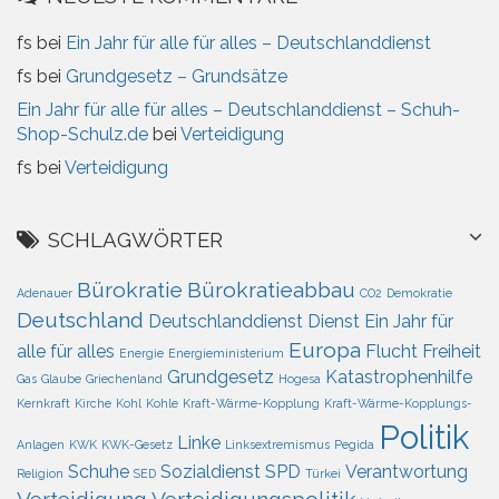
fs
bei
Ein Jahr für alle für alles – Deutschlanddienst
fs
bei
Grundgesetz – Grundsätze
Ein Jahr für alle für alles – Deutschlanddienst – Schuh-
Shop-Schulz.de
bei
Verteidigung
fs
bei
Verteidigung
SCHLAGWÖRTER
Bürokratie
Bürokratieabbau
Adenauer
CO2
Demokratie
Deutschland
Deutschlanddienst
Dienst
Ein Jahr für
Europa
alle für alles
Flucht
Freiheit
Energie
Energieministerium
Grundgesetz
Katastrophenhilfe
Gas
Glaube
Griechenland
Hogesa
Kernkraft
Kirche
Kohl
Kohle
Kraft-Wärme-Kopplung
Kraft-Wärme-Kopplungs-
Politik
Linke
Anlagen
KWK
KWK-Gesetz
Linksextremismus
Pegida
Schuhe
Sozialdienst
SPD
Verantwortung
Religion
SED
Türkei