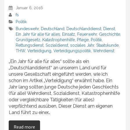
Januar 6, 2016
fs
Politik
Bundeswehr
,
Deutschland
,
Deutschlanddienst
,
Dienst
,
Ein Jahr für alle für alles
,
Einsatz
,
Feuerwehr
,
Geschichte
,
Grundgesetz
,
Katastrophenhilfe
,
Pflege
,
Politik
,
Rettungsdienst
,
Sozialdienst
,
soziales Jahr
,
Staatskunde
,
THW
,
Verteidigung
,
Verteidigungspolitik
,
Wehrdienst
„Ein Jahr für alle für alles“ sollte als ein
„Deutschlanddienst“ an unserem Land und für
unsere Gesellschaft eingeführt werden, wie ich
schon im Artikel „Verteidigung“ erwähnt habe. Ein
Jahr lang sollten junge Deutsche jeden Geschlechts
(für alle) Wehrdienst, Sozialdienst, Katastrophenhilfe
oder vergleichbare Tätigkeiten (für alles)
verpflichtend ausüben. Dieser Dienst am eigenen
Land führt zu einer…
on Ein Jahr für alle für alles – Deutschlanddiens
Read more