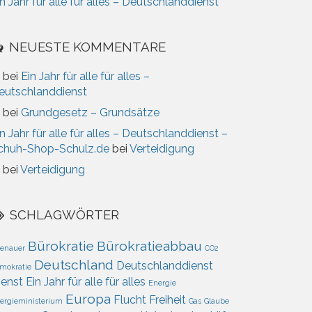
n Jahr für alle für alles – Deutschlanddienst
NEUESTE KOMMENTARE
bei
Ein Jahr für alle für alles –
eutschlanddienst
bei
Grundgesetz – Grundsätze
n Jahr für alle für alles – Deutschlanddienst –
chuh-Shop-Schulz.de
bei
Verteidigung
bei
Verteidigung
SCHLAGWÖRTER
Bürokratie
Bürokratieabbau
enauer
CO2
Deutschland
Deutschlanddienst
mokratie
ienst
Ein Jahr für alle für alles
Energie
Europa
Flucht
Freiheit
ergieministerium
Gas
Glaube