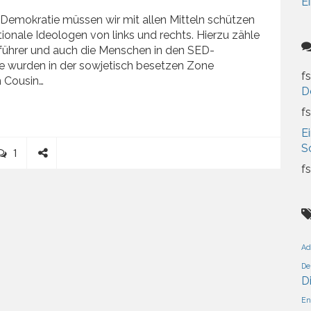
Ei
 Demokratie müssen wir mit allen Mitteln schützen
ionale Ideologen von links und rechts. Hierzu zähle
führer und auch die Menschen in den SED-
ie wurden in der sowjetisch besetzen Zone
fs
 Cousin…
D
fs
Ei
S
C
1
o
S
fs
m
h
m
a
e
r
n
e
t
Ad
De
D
En