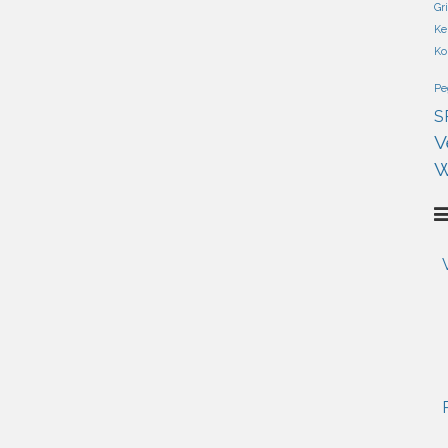
Gr
Ke
Ko
Pe
S
V
W