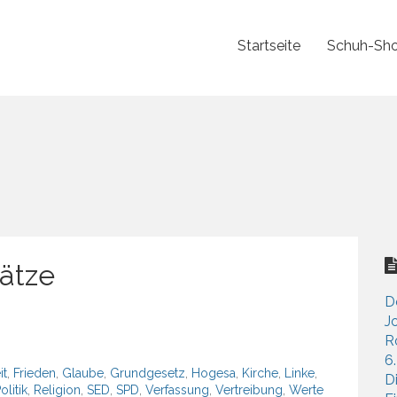
Startseite
Schuh-Sho
ätze
D
J
R
6
it
,
Frieden
,
Glaube
,
Grundgesetz
,
Hogesa
,
Kirche
,
Linke
,
D
olitik
,
Religion
,
SED
,
SPD
,
Verfassung
,
Vertreibung
,
Werte