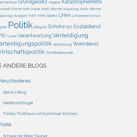
Grundgesetz
Katastrophenhilfe
iechenland
Hogesa
rnkraft
Kirche
Kohl
Kohle
Kraft-Wärme-Kopplung
Kraft-Wärme-
Linke
pplungs-Anlagen
KWK
KWK-Gesetz
Linksextremismus
Politik
Schuhe
Sozialdienst
gida
Religion
SED
Verteidigung
PD
Verantwortung
Türkei
erteidigungspolitik
Wehrdienst
Vertreibung
irtschaftspolitik
Zertifikatehandel
ANDERE BLOGS
Verschiedenes
Stecki’s Blog
Welfenschlingel
Trölles Trollhaus mit Kommisar Emmes
Politik
Schwarzer Peter Tauber