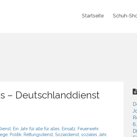
Startseite
Schuh-Sho
lles – Deutschlanddienst
D
J
R
6
Dienst
,
Ein Jahr für alle für alles
,
Einsatz
,
Feuerwehr
,
D
lege
,
Politik
,
Rettungsdienst
,
Sozialdienst
,
soziales Jahr
,