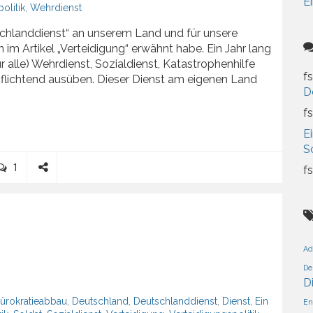
Ei
olitik
,
Wehrdienst
Deutschlanddienst“ an unserem Land und für unsere
 im Artikel „Verteidigung“ erwähnt habe. Ein Jahr lang
 alle) Wehrdienst, Sozialdienst, Katastrophenhilfe
fs
erpflichtend ausüben. Dieser Dienst am eigenen Land
D
fs
tschlanddienst
Ei
S
C
1
fs
o
S
m
h
m
a
e
r
n
e
Ad
t
De
D
ürokratieabbau
,
Deutschland
,
Deutschlanddienst
,
Dienst
,
Ein
En