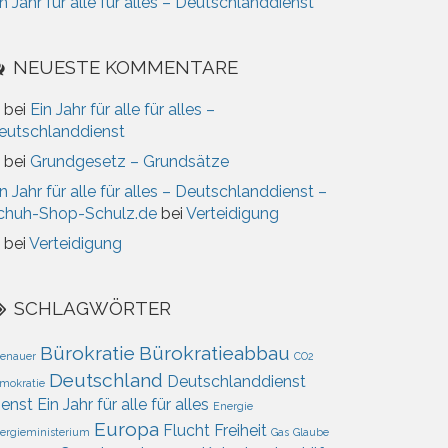
n Jahr für alle für alles – Deutschlanddienst
NEUESTE KOMMENTARE
bei
Ein Jahr für alle für alles –
eutschlanddienst
bei
Grundgesetz – Grundsätze
n Jahr für alle für alles – Deutschlanddienst –
chuh-Shop-Schulz.de
bei
Verteidigung
bei
Verteidigung
SCHLAGWÖRTER
Bürokratie
Bürokratieabbau
enauer
CO2
Deutschland
Deutschlanddienst
mokratie
ienst
Ein Jahr für alle für alles
Energie
Europa
Flucht
Freiheit
ergieministerium
Gas
Glaube