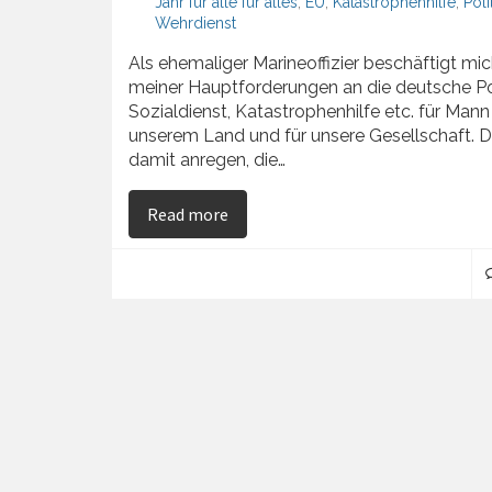
Jahr für alle für alles
,
EU
,
Katastrophenhilfe
,
Poli
Wehrdienst
Als ehemaliger Marineoffizier beschäftigt mic
meiner Hauptforderungen an die deutsche Politi
Sozialdienst, Katastrophenhilfe etc. für Mann
unserem Land und für unsere Gesellschaft. 
damit anregen, die…
on Verteidigung
Read more