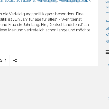
tik
,
Soldat
,
Sozialdienst
,
Verteidigung
,
Verteidigungspolitik
,
Gr
Ke
Ko
h die Verteidigungspolitik ganz besonders. Eine
k ist „Ein Jahr für alle für alles“ – Wehrdienst,
Pe
 und Frau ein Jahr lang. Ein „Deutschlanddienst“ an
S
Diese Meinung vertrete ich schon lange und möchte
V
W
C
2
o
S
m
h
m
a
e
r
n
e
t
s