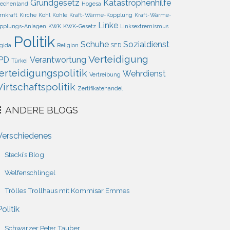
Grundgesetz
Katastrophenhilfe
iechenland
Hogesa
rnkraft
Kirche
Kohl
Kohle
Kraft-Wärme-Kopplung
Kraft-Wärme-
Linke
pplungs-Anlagen
KWK
KWK-Gesetz
Linksextremismus
Politik
Schuhe
Sozialdienst
gida
Religion
SED
Verteidigung
PD
Verantwortung
Türkei
erteidigungspolitik
Wehrdienst
Vertreibung
irtschaftspolitik
Zertifikatehandel
ANDERE BLOGS
Verschiedenes
Stecki’s Blog
Welfenschlingel
Trölles Trollhaus mit Kommisar Emmes
Politik
Schwarzer Peter Tauber