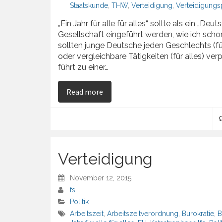
Staatskunde
,
THW
,
Verteidigung
,
Verteidigungsp
„Ein Jahr für alle für alles“ sollte als ein „
Gesellschaft eingeführt werden, wie ich schon
sollten junge Deutsche jeden Geschlechts (für
oder vergleichbare Tätigkeiten (für alles) v
führt zu einer…
on Ein Jahr für alle für alles – Deu
Read more
Verteidigung
November 12, 2015
fs
Politik
Arbeitszeit
,
Arbeitszeitverordnung
,
Bürokratie
,
B