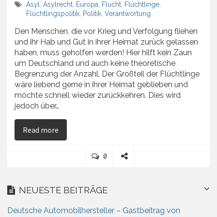
Asyl
,
Asylrecht
,
Europa
,
Flucht
,
Flüchtlinge
,
Flüchtlingspolitik
,
Politik
,
Verantwortung
Den Menschen, die vor Krieg und Verfolgung fliehen
und ihr Hab und Gut in ihrer Heimat zurück gelassen
haben, muss geholfen werden! Hier hilft kein Zaun
um Deutschland und auch keine theoretische
Begrenzung der Anzahl. Der Großteil der Flüchtlinge
wäre liebend gerne in ihrer Heimat geblieben und
möchte schnell wieder zurückkehren. Dies wird
jedoch über…
on Flüchtlinge
Read more
C
0
o
S
m
h
m
a
NEUESTE BEITRÄGE
e
r
n
e
Deutsche Automobilhersteller – Gastbeitrag von
t