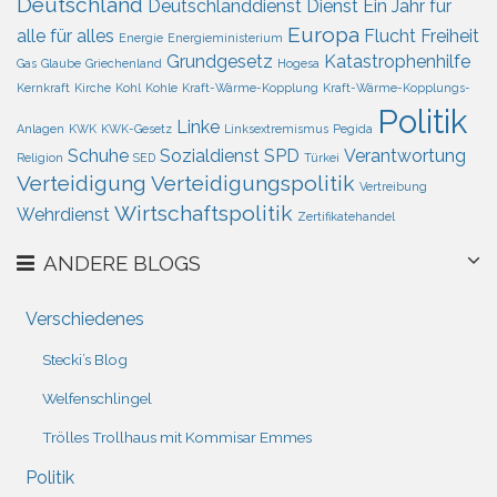
Deutschland
Deutschlanddienst
Dienst
Ein Jahr für
Europa
alle für alles
Flucht
Freiheit
Energie
Energieministerium
Grundgesetz
Katastrophenhilfe
Gas
Glaube
Griechenland
Hogesa
Kernkraft
Kirche
Kohl
Kohle
Kraft-Wärme-Kopplung
Kraft-Wärme-Kopplungs-
Politik
Linke
Anlagen
KWK
KWK-Gesetz
Linksextremismus
Pegida
Schuhe
Sozialdienst
SPD
Verantwortung
Religion
SED
Türkei
Verteidigung
Verteidigungspolitik
Vertreibung
Wirtschaftspolitik
Wehrdienst
Zertifikatehandel
ANDERE BLOGS
Verschiedenes
Stecki’s Blog
Welfenschlingel
Trölles Trollhaus mit Kommisar Emmes
Politik