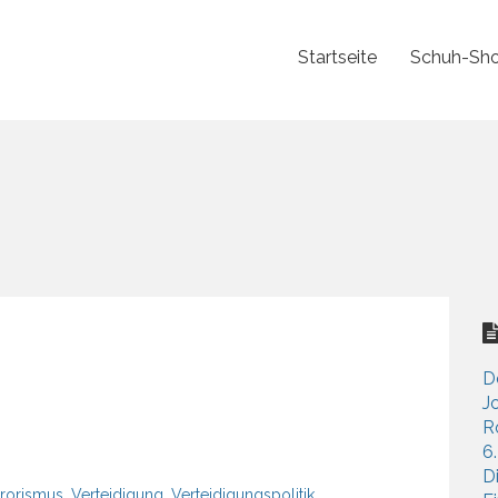
Startseite
Schuh-Sho
D
J
R
6
D
rrorismus
,
Verteidigung
,
Verteidigungspolitik