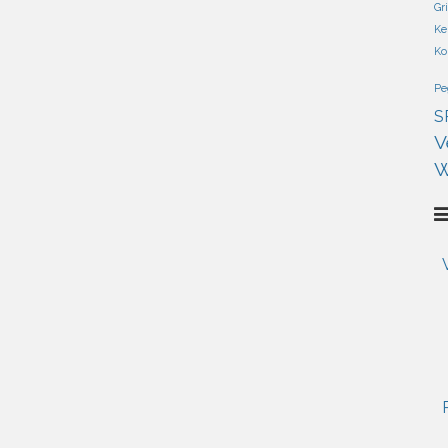
Gr
Ke
Ko
Pe
S
V
W