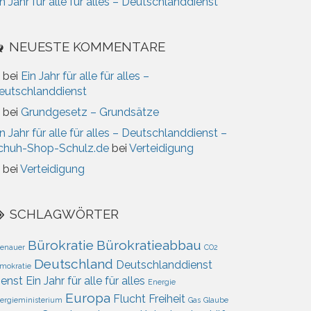
n Jahr für alle für alles – Deutschlanddienst
NEUESTE KOMMENTARE
bei
Ein Jahr für alle für alles –
eutschlanddienst
bei
Grundgesetz – Grundsätze
n Jahr für alle für alles – Deutschlanddienst –
chuh-Shop-Schulz.de
bei
Verteidigung
bei
Verteidigung
SCHLAGWÖRTER
Bürokratie
Bürokratieabbau
enauer
CO2
Deutschland
Deutschlanddienst
mokratie
ienst
Ein Jahr für alle für alles
Energie
Europa
Flucht
Freiheit
ergieministerium
Gas
Glaube