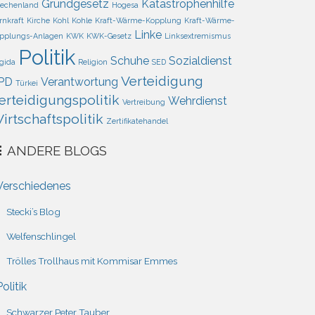
Grundgesetz
Katastrophenhilfe
iechenland
Hogesa
rnkraft
Kirche
Kohl
Kohle
Kraft-Wärme-Kopplung
Kraft-Wärme-
Linke
pplungs-Anlagen
KWK
KWK-Gesetz
Linksextremismus
Politik
Schuhe
Sozialdienst
gida
Religion
SED
Verteidigung
PD
Verantwortung
Türkei
erteidigungspolitik
Wehrdienst
Vertreibung
irtschaftspolitik
Zertifikatehandel
ANDERE BLOGS
Verschiedenes
Stecki’s Blog
Welfenschlingel
Trölles Trollhaus mit Kommisar Emmes
Politik
Schwarzer Peter Tauber