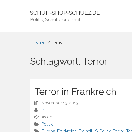
SCHUH-SHOP-SCHULZ.DE
Politik, Schuhe und mehr...
Home
/
Terror
Schlagwort:
Terror
Terror in Frankreich
November 15, 2015
fs
Aside
Politik
Europa
,
Frankreich
,
Freiheit
,
IS
,
Politik
,
Terror
,
Te