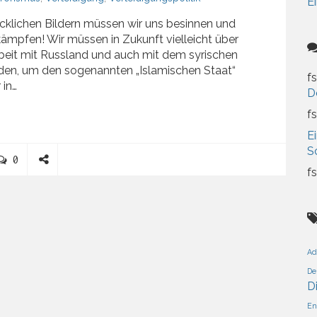
Ei
ecklichen Bildern müssen wir uns besinnen und
kämpfen! Wir müssen in Zukunft vielleicht über
eit mit Russland und auch mit dem syrischen
den, um den sogenannten „Islamischen Staat“
fs
 in…
D
fs
Ei
S
C
0
fs
o
S
m
h
m
a
e
r
n
e
t
Ad
s
De
D
En