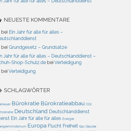
n Jahr für alle für alles – Deutschlanddienst
NEUESTE KOMMENTARE
bei
Ein Jahr für alle für alles –
eutschlanddienst
bei
Grundgesetz – Grundsätze
n Jahr für alle für alles – Deutschlanddienst –
chuh-Shop-Schulz.de
bei
Verteidigung
bei
Verteidigung
SCHLAGWÖRTER
Bürokratie
Bürokratieabbau
enauer
CO2
Deutschland
Deutschlanddienst
mokratie
ienst
Ein Jahr für alle für alles
Energie
Europa
Flucht
Freiheit
ergieministerium
Gas
Glaube