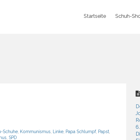
Startseite
Schuh-Sho
D
J
R
6
n-Schuhe
,
Kommunismus
,
Linke
,
Papa Schlumpf
,
Papst
,
D
mus
,
SPD