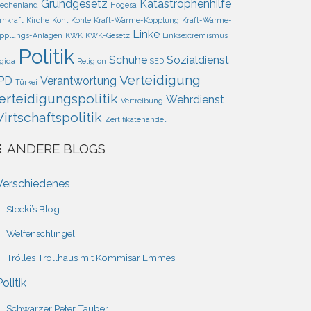
Grundgesetz
Katastrophenhilfe
iechenland
Hogesa
rnkraft
Kirche
Kohl
Kohle
Kraft-Wärme-Kopplung
Kraft-Wärme-
Linke
pplungs-Anlagen
KWK
KWK-Gesetz
Linksextremismus
Politik
Schuhe
Sozialdienst
gida
Religion
SED
Verteidigung
PD
Verantwortung
Türkei
erteidigungspolitik
Wehrdienst
Vertreibung
irtschaftspolitik
Zertifikatehandel
ANDERE BLOGS
Verschiedenes
Stecki’s Blog
Welfenschlingel
Trölles Trollhaus mit Kommisar Emmes
Politik
Schwarzer Peter Tauber