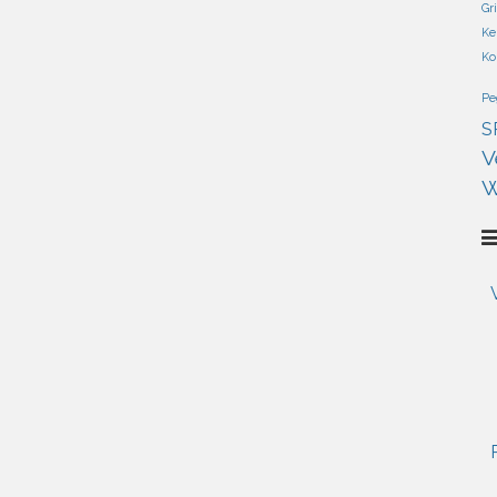
Gr
Ke
Ko
Pe
S
V
W