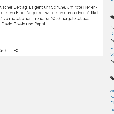
Ei
itischer Beitrag. Es geht um Schuhe. Um rote Herren-
uf diesem Blog. Angeregt wurde ich durch einen Artikel
Z vermutet einen Trend für 2016, hergeleitet aus
en David Bowie und Papst…
fs
D
fs
Ei
C
0
S
o
S
m
h
fs
m
a
e
r
n
e
t
s
Ad
De
D
En