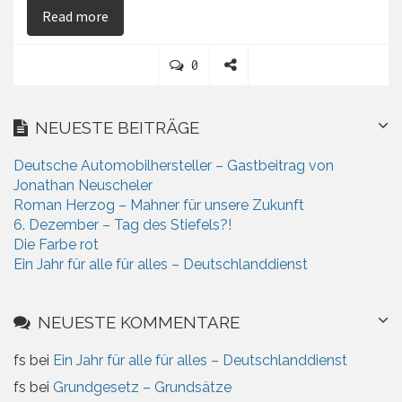
on Deutsche Automobilhersteller – Gastbeitra
Read more
C
0
o
S
m
h
m
a
NEUESTE BEITRÄGE
e
r
n
e
Deutsche Automobilhersteller – Gastbeitrag von
t
Jonathan Neuscheler
s
Roman Herzog – Mahner für unsere Zukunft
6. Dezember – Tag des Stiefels?!
Die Farbe rot
Ein Jahr für alle für alles – Deutschlanddienst
NEUESTE KOMMENTARE
fs
bei
Ein Jahr für alle für alles – Deutschlanddienst
fs
bei
Grundgesetz – Grundsätze