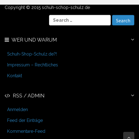
Copyright © 2015 schuh-schop-schulz.de
S
e
a
r
WER UND WARUM
c
h
f
Schuh-Shop-Schulz.de?!
o
r
Impressum – Rechtliches
:
Kontakt
RSS / ADMIN
Anmelden
Feed der Einträge
Kommentare-Feed
Bac