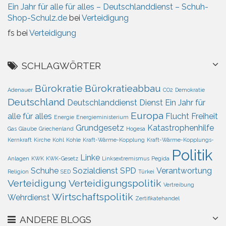
Ein Jahr für alle für alles – Deutschlanddienst – Schuh-
Shop-Schulz.de
bei
Verteidigung
fs
bei
Verteidigung
SCHLAGWÖRTER
Bürokratie
Bürokratieabbau
Adenauer
CO2
Demokratie
Deutschland
Deutschlanddienst
Dienst
Ein Jahr für
Europa
alle für alles
Flucht
Freiheit
Energie
Energieministerium
Grundgesetz
Katastrophenhilfe
Gas
Glaube
Griechenland
Hogesa
Kernkraft
Kirche
Kohl
Kohle
Kraft-Wärme-Kopplung
Kraft-Wärme-Kopplungs-
Politik
Linke
Anlagen
KWK
KWK-Gesetz
Linksextremismus
Pegida
Schuhe
Sozialdienst
SPD
Verantwortung
Religion
SED
Türkei
Verteidigung
Verteidigungspolitik
Vertreibung
Wirtschaftspolitik
Wehrdienst
Zertifikatehandel
ANDERE BLOGS